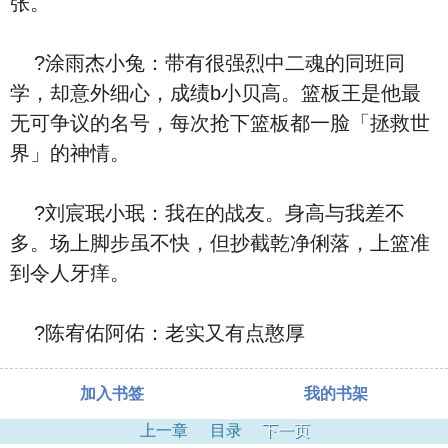
张。
?涂雨杰小兔：带有很强烈中二魂的同班同
学，却意外细心，成绩b小贝高。篮板王是他最
无可争议的名号，每次抢下篮板都一脸「拯救世
界」的神情。
?刘宸珉小珉：我在的战友。身高与我差不
多。场上脚步虽不快，但抄截乾净俐落，上篮准
到令人牙痒。
?陈宥佑阿佑：老实又有点憨厚
加入书签
我的书架
上一章
目录
下一页