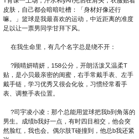
T育课一上场，汗水和yAn光洒在肩头，衣服贴着
皮肤，自己都会暗暗吐槽：「身材好像还行
嘛。」篮球是我最喜欢的运动，中近距离的准度
足以让一票男同学甘拜下风。
在我生命里，有几个名字总是绕不开：
?顾晴妍晴妍，158公分，开朗活泼又温柔T
贴，是小贝最亲密的闺蜜，右手常戴手表、左手
戴手链，学习优秀又很会化妆，习惯经常看手
表、调整手表位置。
?司宇凌小凌：那个总能用篮球把我b到角落的
男生。成绩b我好一点，有时四目相交，他会突
然脸红，我也会。偶尔肢T碰撞到，他总b我还紧