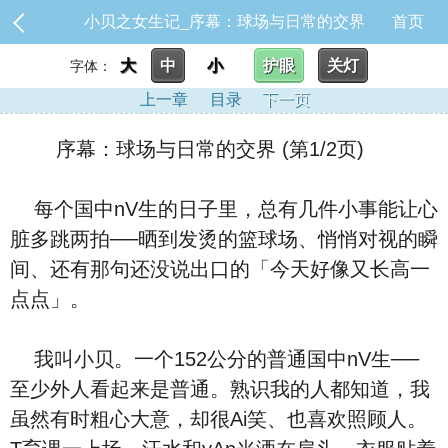
小贝之女生记_序幕：球场与日常的交界
首页
大
中
小
护眼
关灯
字体：
上一章
目录
下一页
序幕：球场与日常的交界 (第1/2页)
每个国中nV生的日子里，总有几件小事能让心
脏多跳两拍──晒到发烫的篮球场、悄悄对视的瞬
间、还有那句还没说出口的「今天好像又长高一
点点」。
我叫小贝。一个152公分的普通国中nV生──
至少外人看起来是普通。熟识我的人都知道，我
虽然有时粗心大意，却很Ai笑、也喜欢照顾人。