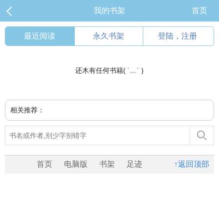
我的书架
首页
最近阅读
永久书架
登陆，注册
还木有任何书籍( ˙﹏˙ )
相关推荐：
首页
电脑版
书架
足迹
↑返回顶部