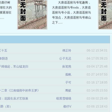
的鹿仔树
大唐逍遥驸马爷笔趣阁，
逐渐壮大的
大唐逍遥驸马爷sodu，大唐逍
一棵逐渐壮
遥驸马爷小说，大唐逍遥驸马
...
爷顶点，大唐逍遥驸马爷难山
之下......
三十五
傅正玲
06-12 15:34:01
奉阴违
公子无忌
04-17 05:39:23
子烽烟起，常山猛龙归
执笔熊
03-04 17:25:48
孤帆
02-27 14:07:53
子可
02-16 17:18:05
十二章《江南烟雨中的帝王梦》
鹰蚁
02-14 05:15:53
回：花园生辰才艺惊座
暗黑雪喵喵
02-08 02:29:49
辞爵（郑）
都仔V
02-06 15:18:43