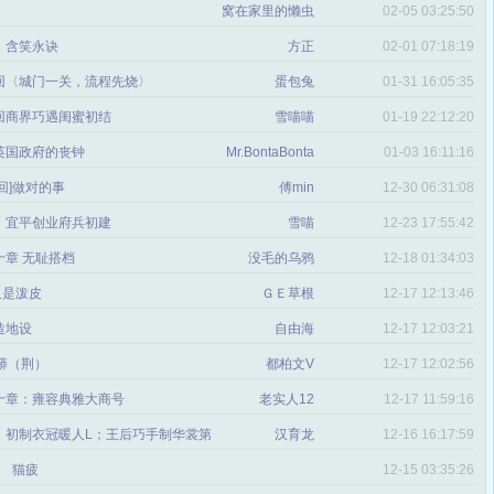
窝在家里的懒虫
02-05 03:25:50
：含笑永诀
方正
02-01 07:18:19
回〈城门一关，流程先烧〉
蛋包兔
01-31 16:05:35
回商界巧遇闺蜜初结
雪喵喵
01-19 22:12:20
英国政府的丧钟
Mr.BontaBonta
01-03 16:11:16
回]做对的事
傅min
12-30 06:31:08
：宜平创业府兵初建
雪喵
12-23 17:55:42
十章 无耻搭档
没毛的乌鸦
12-18 01:34:03
又是泼皮
ＧＥ草根
12-17 12:13:46
造地设
自由海
12-17 12:03:21
蟒（荆）
都柏文V
12-17 12:02:56
十章：雍容典雅大商号
老实人12
12-17 11:59:16
：初制衣冠暖人L；王后巧手制华裳第
汉育龙
12-16 16:17:59
明的最终定型
猫疲
12-15 03:35:26