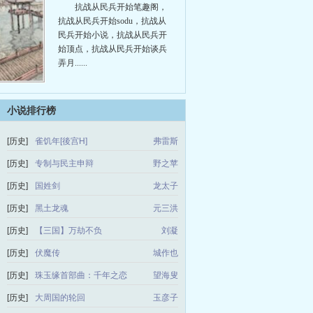
抗战从民兵开始笔趣阁，
抗战从民兵开始sodu，抗战从
民兵开始小说，抗战从民兵开
始顶点，抗战从民兵开始谈兵
弄月......
小说排行榜
[历史]
雀饥年[後宫H]
弗雷斯
[历史]
专制与民主申辩
野之苹
[历史]
国姓剑
龙太子
[历史]
黑土龙魂
元三洪
[历史]
【三国】万劫不负
刘凝
[历史]
伏魔传
城作也
[历史]
珠玉缘首部曲：千年之恋
望海叟
[历史]
大周国的轮回
玉彦子