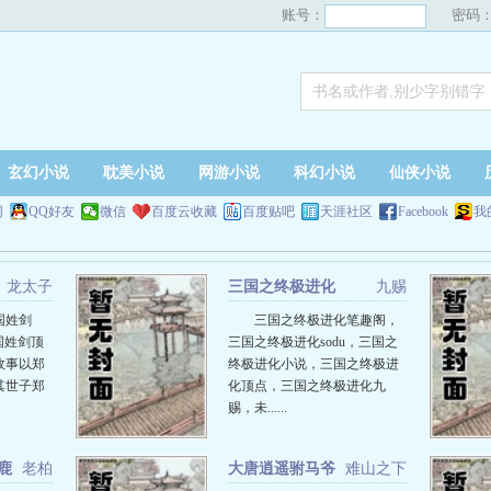
账号：
密码
玄幻小说
耽美小说
网游小说
科幻小说
仙侠小说
网
QQ好友
微信
百度云收藏
百度贴吧
天涯社区
Facebook
我
龙太子
三国之终极进化
九赐
国姓剑
三国之终极进化笔趣阁，
国姓剑顶
三国之终极进化sodu，三国之
故事以郑
终极进化小说，三国之终极进
其世子郑
化顶点，三国之终极进化九
赐，未......
鹿
老柏
大唐逍遥驸马爷
难山之下