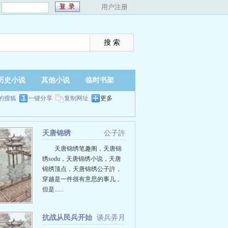
：
用户注册
历史小说
其他小说
临时书架
的搜狐
一键分享
复制网址
更多
天唐锦绣
公子許
天唐锦绣笔趣阁，天唐锦
绣sodu，天唐锦绣小说，天唐
锦绣顶点，天唐锦绣公子許，
穿越是一件很有意思的事儿，
但是......
抗战从民兵开始
谈兵弄月