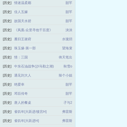
[历史]
情迷温柔鄕
韶芊
[历史]
佳人五嫁
韶芊
[历史]
故国天水碧
韶芊
[历史]
《凤凰-众里寻他千百度》
泱泱
[历史]
雁归王谢府
水珑玥
[历史]
珠玉缘-第一部
望海叟
[历史]
情：三国
倚天笔出
[历史]
中东石油战争(沙马勒之潮)
秋雪o
[历史]
遇见刘大人
辣个小姐
[历史]
绝爱幸
韶芊
[历史]
邓后传奇
韶芊
[历史]
唐人的餐桌
孑与2
[历史]
雀饥年[大跃进/後宫H]
弗雷斯
[历史]
雀饥年[大跃进H]
弗雷斯