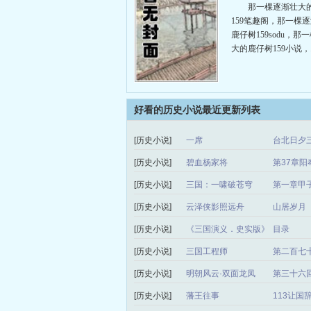
仔树159
那一棵逐渐壮大
159笔趣阁，那一棵
鹿仔树159sodu，那
大的鹿仔树159小说，...
好看的历史小说最近更新列表
[历史小说]
一席
台北日夕
[历史小说]
碧血杨家将
第37章阳
[历史小说]
三国：一啸破苍穹
第一章甲
[历史小说]
云泽侠影照远舟
山居岁月
[历史小说]
《三国演义．史实版》
目录
（中卷）当涂高代汉
[历史小说]
三国工程师
第二百七
[历史小说]
明朝风云·双面龙凤
第三十六
[历史小说]
藩王往事
113让国