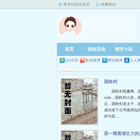
将本站设为首页
收藏本站
首页
综合其他
都市小说
QQ空间
新浪微博
腾讯微博
人人
国姓剑
国姓剑笔趣阁，
sodu，国姓剑小说，
点，国姓剑龙太子，
成功攻下台湾後得知
经与其......
那一棵逐渐壮大的