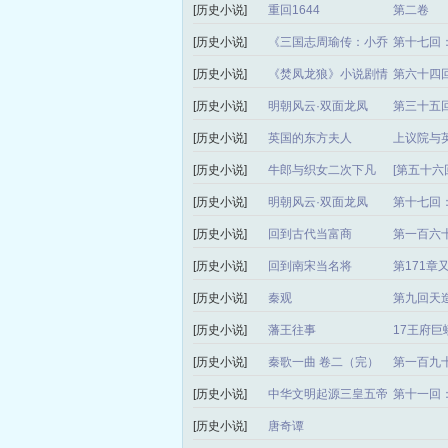
[历史小说]
重回1644
第二卷
[历史小说]
《三国志周瑜传：小乔
第十七回
忆夫》
[历史小说]
《焚凤龙狼》小说剧情
第六十四
－纯属虚构
[历史小说]
明朝风云·双面龙凤
第三十五
[历史小说]
英国的东方夫人
上议院与
[历史小说]
牛郎与织女二次下凡
[第五十六
[历史小说]
明朝风云·双面龙凤
第十七回
[历史小说]
回到古代当富商
第一百六
[历史小说]
回到南宋当名将
第171章
[历史小说]
秦观
第九回天
[历史小说]
藩王往事
17王府巨
[历史小说]
秦歌一曲 卷二（完）
第一百九
[历史小说]
中华文明起源三皇五帝
第十一回
第一部 燧人氏传奇
四节：文
[历史小说]
唐奇谭