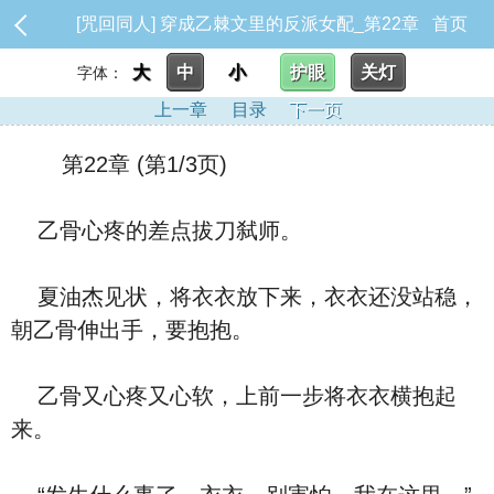
[咒回同人] 穿成乙棘文里的反派女配_第22章
首页
大
中
小
护眼
关灯
字体：
上一章
目录
下一页
第22章 (第1/3页)
乙骨心疼的差点拔刀弑师。
夏油杰见状，将衣衣放下来，衣衣还没站稳，
朝乙骨伸出手，要抱抱。
乙骨又心疼又心软，上前一步将衣衣横抱起
来。