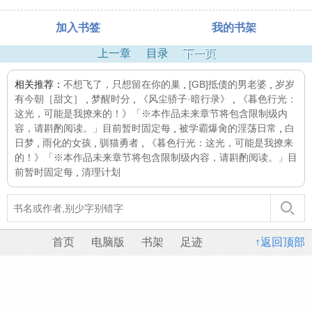
加入书签
我的书架
上一章
目录
下一页
相关推荐：
不想飞了，只想留在你的巢
,
[GB]抵债的男老婆
,
岁岁
有今朝［甜文］
,
梦醒时分
,
《风尘骄子·暗行录》
,
《暮色行光：
这光，可能是我撩来的！》「※本作品未来章节将包含限制级内
容，请斟酌阅读。」目前暂时固定每
,
被学霸爆肏的淫荡日常
,
白
日梦
,
雨化的女孩
,
驯猫勇者
,
《暮色行光：这光，可能是我撩来
的！》「※本作品未来章节将包含限制级内容，请斟酌阅读。」目
前暂时固定每
,
清理计划
首页
电脑版
书架
足迹
↑返回顶部