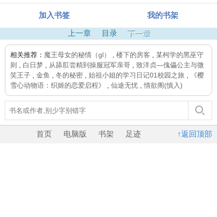
加入书签
我的书架
上一章
目录
下一章
相关推荐：
魔王母女的秘情（gl）
,
楼下的房客
,
某柯学的黑巫守
则
,
白日梦
,
从舔肛尝精到操服冠军亲哥
,
致洋贞—傀儡公主与微
笑王子
,
金鱼
,
冬的秘密
,
始祖小姐的学习日记01校园之旅
,
《樱
雪心动物语：织姬的恋爱启程》
,
仙途无忧
,
情欲阁(慎入)
首页
电脑版
书架
足迹
↑返回顶部