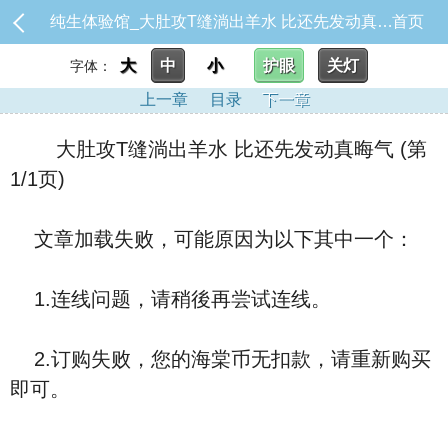
纯生体验馆_大肚攻T缝淌出羊水 比还先发动真晦气
首页
大
中
小
护眼
关灯
字体：
上一章
目录
下一章
大肚攻T缝淌出羊水 比还先发动真晦气 (第
1/1页)
文章加载失败，可能原因为以下其中一个：
1.连线问题，请稍後再尝试连线。
2.订购失败，您的海棠币无扣款，请重新购买
即可。