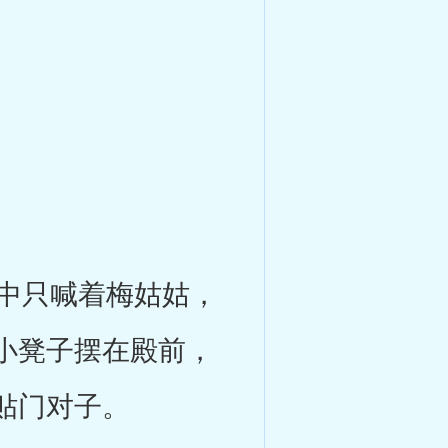
中只喊着梅姑姑，
小凳子摆在殿前，
贴门对子。