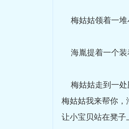
梅姑姑领着一堆
海胤提着一个装
梅姑姑走到一处殿
梅姑姑我来帮你，
让小宝贝站在凳子