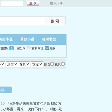
：
用户注册
历史小说
其他小说
临时书架
的搜狐
一键分享
复制网址
更多
翻页
夜间
书签
！》「※本作品未来章节将包含限制级内
,
小坏蛋，再来一次好不好？
,
《抬头处