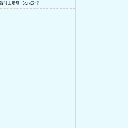
暂时固定每
,
光雨云隙