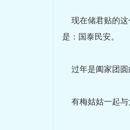
现在储君贴的这个
是：国泰民安。
过年是阖家团圆
有梅姑姑一起与