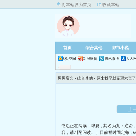
将本站设为首页
收藏本站
首页
综合其他
都市小说
QQ空间
新浪微博
腾讯微博
人人
男男腐文
- 综合其他 -
原来我早就宠冠六宫了
上
书迷正在阅读：
肆夏
,
其名为九：逆命
容，请斟酌阅读。」目前暂时固定每
,