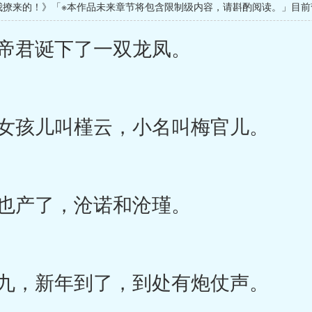
我撩来的！》「※本作品未来章节将包含限制级内容，请斟酌阅读。」目前
帝君诞下了一双龙凤。
女孩儿叫槿云，小名叫梅官儿。
也产了，沧诺和沧瑾。
九，新年到了，到处有炮仗声。