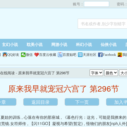
账号：
密码
玄幻小说
耽美小说
网游小说
科幻小说
仙侠小说
网
QQ好友
微信
百度云收藏
百度贴吧
天涯社区
Facebook
我
在线阅读
- 原来我早就宠冠六宫了 第296节
原来我早就宠冠六宫了 第296节
一章
返回目录
下一页
加入
,
夏娃的训练
,
心落在有你的那座城
,
《暮色行光：这光，可能是我撩来的
破荒镜.女符师传
,
【闪11GO】凝视与希望(暂定)
,
怪物们的朋友[nph人外]