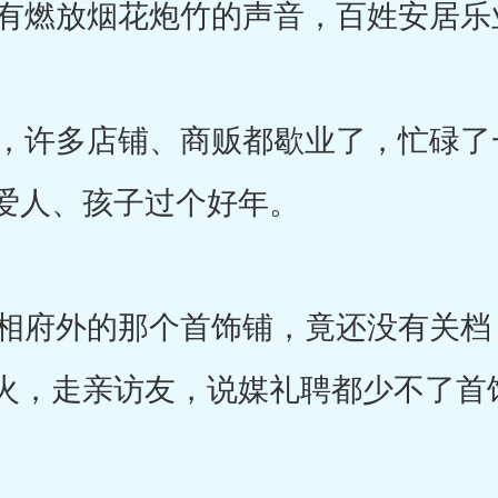
有燃放烟花炮竹的声音，百姓安居乐
许多店铺、商贩都歇业了，忙碌了
爱人、孩子过个好年。
府外的那个首饰铺，竟还没有关档
火，走亲访友，说媒礼聘都少不了首