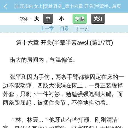
[非现实向女上]无处容身_第十六章 开关(半荤半素awsl
首页
大
中
小
护眼
关灯
字体：
上一章
目录
下一页
第十六章 开关(半荤半素awsl (第1/7页)
偌大的房间内，气温偏低。
张平和因为手伤，两条手臂都被固定在床的一
边不能动弹。四肢大张躺在床上，一身正装脱掉
外套，只剩下一件衬衫，勉勉强强遮到大腿。而
两条腿屈起，被捆住关节，不停地抖动着。
＂林、林寰...＂他牙齿有些打颤。刚刚清洁