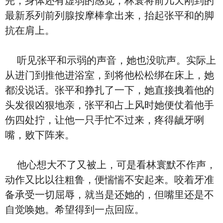
完，身体还有虚弱的感觉，林寰将前几天刚到的
最新系列前列腺按摩棒拿出来，抬起张平和的脚
抗在肩上。
听见张平和示弱的声音，她也没吭声。实际上
从进门到推他进浴室，到将他松松绑在床上，她
都没说话。张平和挣扎了一下，她直接拽着他的
头发很凶狠地亲，张平和占上风时她便仗着他手
伤四处拧，让他一只手忙不过来，疼得龇牙咧
嘴，败下阵来。
他心想大不了又被上，可是看林寰默不作声，
动作又比以往粗鲁，便惴惴不安起来。咬着牙准
备承受一切屈辱，就当是还她的，但嘴里还是不
自觉唤她。希望得到一点回应。