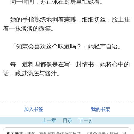
同一时间，苏芷佩在厨房里忙碌着。
她的手指熟练地剥着蒜瓣，细细切丝，脸上挂
着一抹淡淡的微笑。
「知霖会喜欢这个味道吗？」她轻声自语。
每一道料理都像是在写一封情书，她将心中的
话，藏进汤底与酱汁。
加入书签
我的书架
上一章
目录
下一页
相关推荐：
雪豹
,
被学霸爆肏的淫荡日常
,
《暮色行光：这光，可