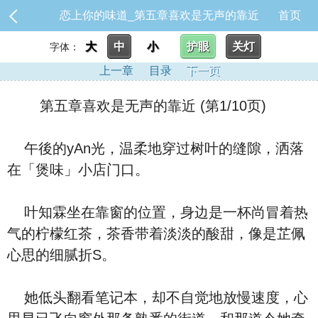
恋上你的味道_第五章喜欢是无声的靠近
首页
大
中
小
护眼
关灯
字体：
上一章
目录
下一页
第五章喜欢是无声的靠近 (第1/10页)
午後的yAn光，温柔地穿过树叶的缝隙，洒落
在「煲味」小店门口。
叶知霖坐在靠窗的位置，身边是一杯尚冒着热
气的柠檬红茶，茶香带着淡淡的酸甜，像是芷佩
心思的细腻折S。
她低头翻看笔记本，却不自觉地放慢速度，心