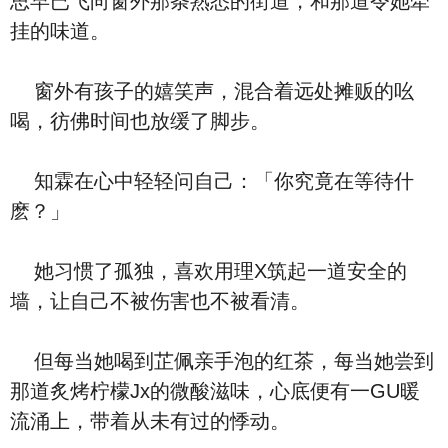
思早已飞向窗外那条熟悉的街道，和那道令她牵
挂的味道。
窗外有孩子的嬉笑声，混合着远处摊贩的吆
喝，彷佛时间也放缓了脚步。
知霖在心中轻轻问自己：「你究竟在等待什
麽？」
她习惯了孤独，喜欢用理X筑起一道安全的
墙，让自己不被伤害也不被看清。
但每当她喝到芷佩亲手泡的红茶，每当她尝到
那道炙烤柠檬Jx的微酸滋味，心底便有一GU暖
流涌上，带着从未有过的悸动。