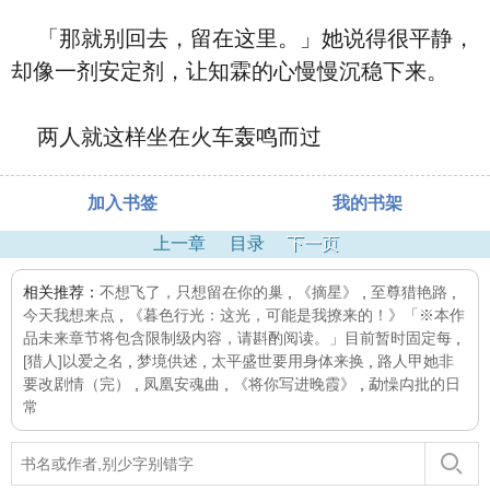
「那就别回去，留在这里。」她说得很平静，
却像一剂安定剂，让知霖的心慢慢沉稳下来。
两人就这样坐在火车轰鸣而过
加入书签
我的书架
上一章
目录
下一页
相关推荐：
不想飞了，只想留在你的巢
,
《摘星》
,
至尊猎艳路
,
今天我想来点
,
《暮色行光：这光，可能是我撩来的！》「※本作
品未来章节将包含限制级内容，请斟酌阅读。」目前暂时固定每
,
[猎人]以爱之名
,
梦境供述
,
太平盛世要用身体来换
,
路人甲她非
要改剧情（完）
,
凤凰安魂曲
,
《将你写进晚霞》
,
勐懆禸批的日
常