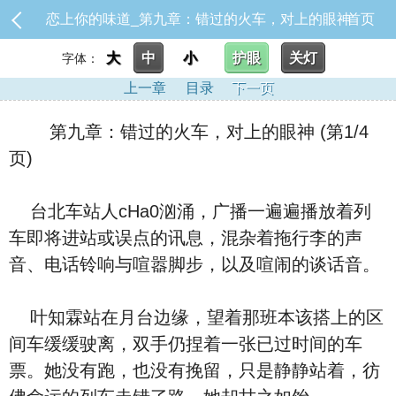
恋上你的味道_第九章：错过的火车，对上的眼神
首页
大
中
小
护眼
关灯
字体：
上一章
目录
下一页
第九章：错过的火车，对上的眼神 (第1/4
页)
台北车站人cHa0汹涌，广播一遍遍播放着列
车即将进站或误点的讯息，混杂着拖行李的声
音、电话铃响与喧嚣脚步，以及喧闹的谈话音。
叶知霖站在月台边缘，望着那班本该搭上的区
间车缓缓驶离，双手仍捏着一张已过时间的车
票。她没有跑，也没有挽留，只是静静站着，彷