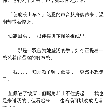
佛命运的列车走错了路，她却甘之如饴。
「怎麽没上车？」熟悉的声音从身後传来，温
润却带着惊讶。
知霖回头，一眼便撞进芷佩的视线里。
——那是一双曾为她盛汤的手，如今正提着一
袋装着保温罐的帆布袋。
「我……」知霖顿了顿，低笑，「突然不想走
了。」
芷佩皱了皱眉，但嘴角却止不住扬起，「我也
是来送汤的，但看起来……这碗汤可以改成现场