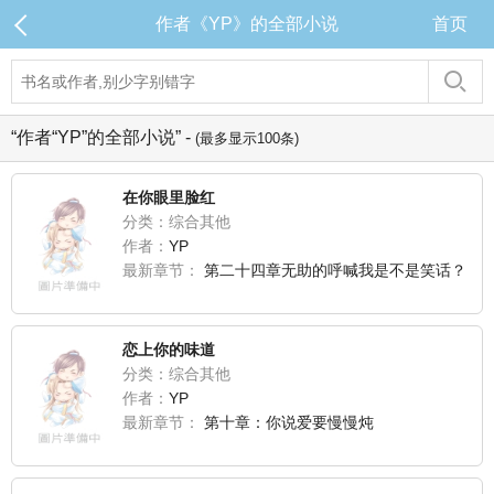
作者《YP》的全部小说
首页
“作者“YP”的全部小说” -
(最多显示100条)
在你眼里脸红
分类：综合其他
作者：
YP
最新章节：
第二十四章无助的呼喊我是不是笑话？
恋上你的味道
分类：综合其他
作者：
YP
最新章节：
第十章：你说爱要慢慢炖