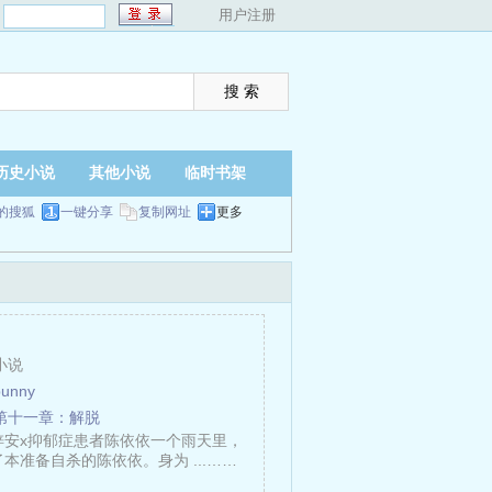
：
用户注册
历史小说
其他小说
临时书架
的搜狐
一键分享
复制网址
更多
小说
unny
第十一章：解脱
梓安x抑郁症患者陈依依一个雨天里，
本准备自杀的陈依依。身为 ...……