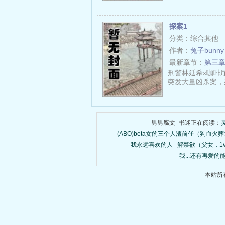
探案1
分类：综合其他
作者：
兔子bunny
最新章节：
第三
刑警林延希x咖啡
突发大量凶杀案，死
男男腐文_书迷正在阅读：
(ABO)beta女的三个人渣前任（狗血火葬
我永远喜欢的人
解禁欲（父女，1v
我...还有再爱的
本站所