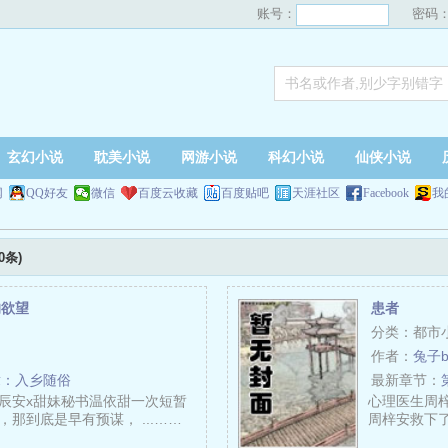
账号：
密码
玄幻小说
耽美小说
网游小说
科幻小说
仙侠小说
网
QQ好友
微信
百度云收藏
百度贴吧
天涯社区
Facebook
我
0条)
的欲望
患者
分类：都市
作者：
兔子b
章：入乡随俗
最新章节：
辰安x甜妹秘书温依甜一次短暂
心理医生周
那到底是早有预谋， ...……
周梓安救下了