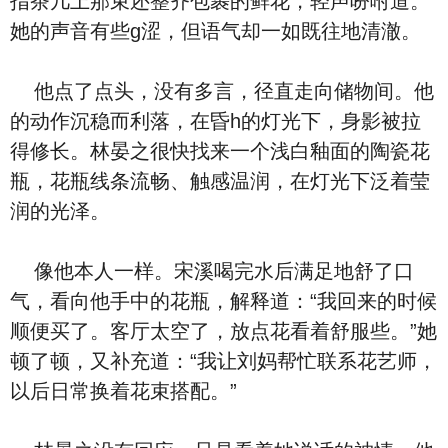
指茶几上那束还整齐包裹的鲜花，轻声吩咐道。
她的声音有些g涩，但语气却一如既往地清澈。
他点了点头，没有多言，径直走向储物间。他
的动作沉稳而利落，在昏h的灯光下，身影被拉
得修长。林晏之很快找来一个浅白釉面的陶瓷花
瓶，花瓶线条流畅、触感温润，在灯光下泛着莹
润的光泽。
像他本人一样。宋溪喝完水后满足地舒了口
气，看向他手中的花瓶，解释道：“我回来的时候
顺便买了。客厅太空了，放点花看着舒服些。”她
顿了顿，又补充道：“我让刘妈帮忙联系花艺师，
以后日常换着花束搭配。”