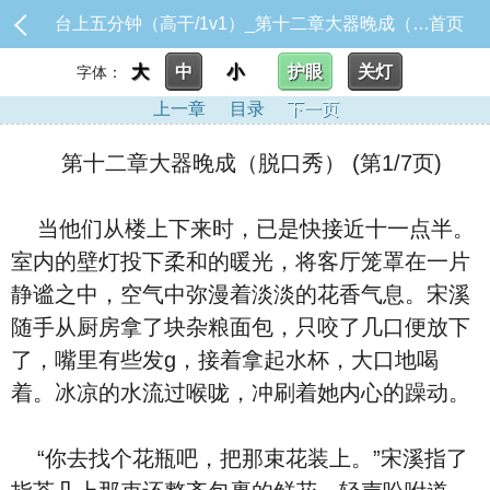
台上五分钟（高干/1v1）_第十二章大器晚成（脱口秀）
首页
大
中
小
护眼
关灯
字体：
上一章
目录
下一页
第十二章大器晚成（脱口秀） (第1/7页)
当他们从楼上下来时，已是快接近十一点半。
室内的壁灯投下柔和的暖光，将客厅笼罩在一片
静谧之中，空气中弥漫着淡淡的花香气息。宋溪
随手从厨房拿了块杂粮面包，只咬了几口便放下
了，嘴里有些发g，接着拿起水杯，大口地喝
着。冰凉的水流过喉咙，冲刷着她内心的躁动。
“你去找个花瓶吧，把那束花装上。”宋溪指了