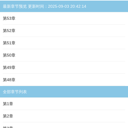
最新章节预览 更新时间：2025-09-03 20:42:14
第53章
第52章
第51章
第50章
第49章
第48章
全部章节列表
第1章
第2章