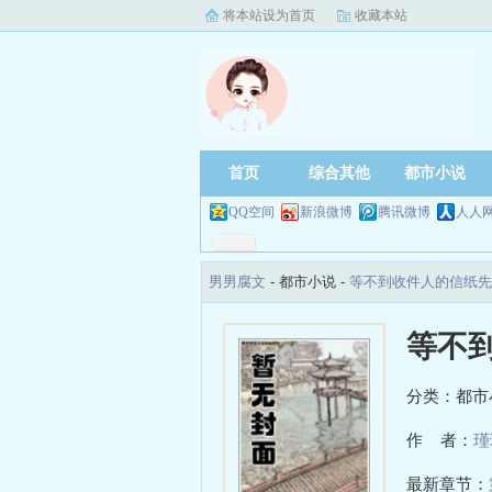
将本站设为首页
收藏本站
首页
综合其他
都市小说
QQ空间
新浪微博
腾讯微博
人人
男男腐文
- 都市小说 -
等不到收件人的信纸先
等不
分类：都市
作 者：
瑾
最新章节：