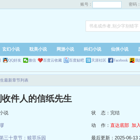
账号：
密码
玄幻小说
耽美小说
网游小说
科幻小说
仙侠小说
网
QQ好友
微信
百度云收藏
百度贴吧
天涯社区
Facebook
我
生最新章节列表
到收件人的信纸先生
小说
状 态：完结
璆
动 作：
直达底部
加
第三十章节：赎罪乐园
最后更新：2025-06-13 2