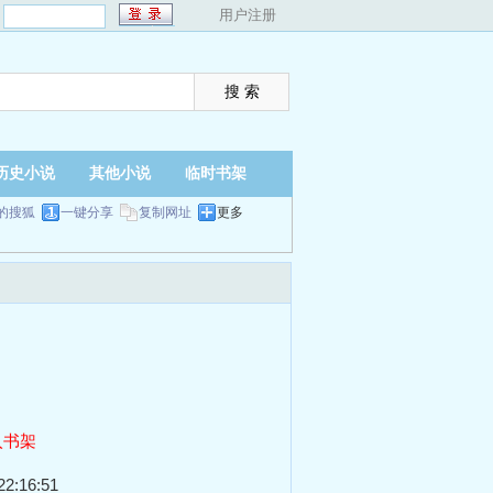
：
用户注册
历史小说
其他小说
临时书架
的搜狐
一键分享
复制网址
更多
入书架
2:16:51