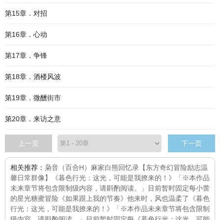
第15章．对招
第16章．心动
第17章．争锋
第18章．酒楼风波
第19章．微醺街市
第20章．来访之意
上一页
下一页
相关推荐：
枭音（百合H）
麻家白熊回忆录【东方奇幻冒险励志温
馨日常群像】
《暮色行光：这光，可能是我撩来的！》「※本作品
未来章节将包含限制级内容，请斟酌阅读。」目前暂时固定每
小蕾
的星光糖蜜冒险
《如果跟上我的节奏》
他来时，风也温柔了
《暮色
行光：这光，可能是我撩来的！》「※本作品未来章节将包含限制
级内容，请斟酌阅读。」目前暂时固定每
《暮色行光：这光，可能