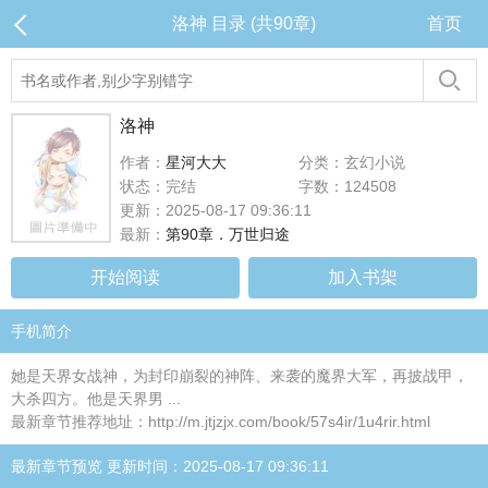
洛神 目录 (共90章)
首页
洛神
作者：
星河大大
分类：玄幻小说
状态：完结
字数：124508
更新：2025-08-17 09:36:11
最新：
第90章．万世归途
开始阅读
加入书架
手机简介
她是天界女战神，为封印崩裂的神阵、来袭的魔界大军，再披战甲，
大杀四方。他是天界男 ...
最新章节推荐地址：http://m.jtjzjx.com/book/57s4ir/1u4rir.html
最新章节预览 更新时间：2025-08-17 09:36:11