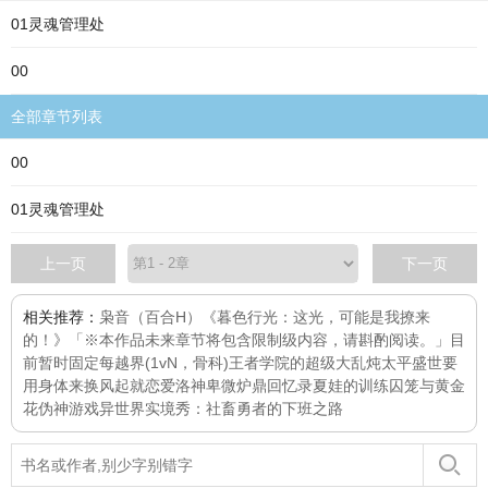
01灵魂管理处
00
全部章节列表
00
01灵魂管理处
上一页
下一页
相关推荐：
枭音（百合H）
《暮色行光：这光，可能是我撩来
的！》「※本作品未来章节将包含限制级内容，请斟酌阅读。」目
前暂时固定每
越界(1vN，骨科)
王者学院的超级大乱炖
太平盛世要
用身体来换
风起就恋爱
洛神
卑微炉鼎回忆录
夏娃的训练
囚笼与黄金
花
伪神游戏
异世界实境秀：社畜勇者的下班之路