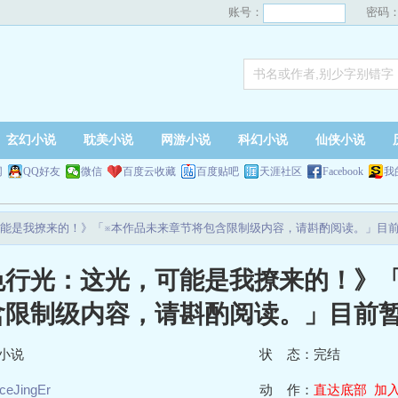
账号：
密码
玄幻小说
耽美小说
网游小说
科幻小说
仙侠小说
网
QQ好友
微信
百度云收藏
百度贴吧
天涯社区
Facebook
我
能是我撩来的！》「※本作品未来章节将包含限制级内容，请斟酌阅读。」目
色行光：这光，可能是我撩来的！》
含限制级内容，请斟酌阅读。」目前
小说
状 态：完结
iceJingEr
动 作：
直达底部
加