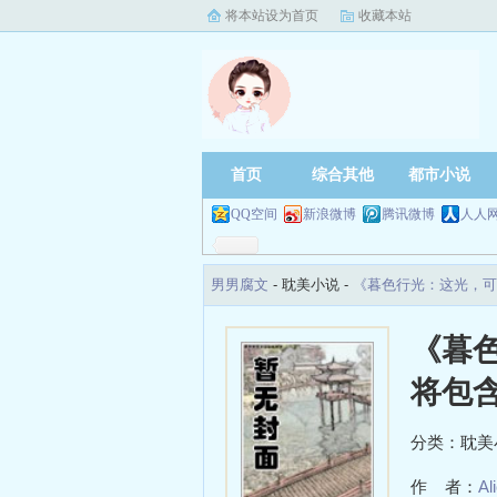
将本站设为首页
收藏本站
首页
综合其他
都市小说
QQ空间
新浪微博
腾讯微博
人人
男男腐文
- 耽美小说 -
《暮色行光：这光，可
《暮
将包
分类：耽美
作 者：
Al