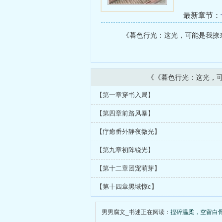
最新章节：
连载至第十
《暮色行光：这光，可能是我撩来的
新！）
《《暮色行光：这光，
【第一章穿书入局】
【第四章前路风暴】
【疗癒番外静夜微光】
【第九章初阵锐光】
【第十二章团宠萌芽】
【第十四章黑域惊c】
男男腐文_书迷正在阅读：
捏碎温柔，空留白