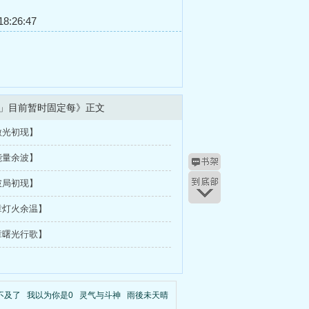
8:26:47
」目前暂时固定每》正文
微光初现】
能量余波】
破局初现】
章灯火余温】
章曙光行歌】
不及了
我以为你是0
灵气与斗神
雨後未天晴