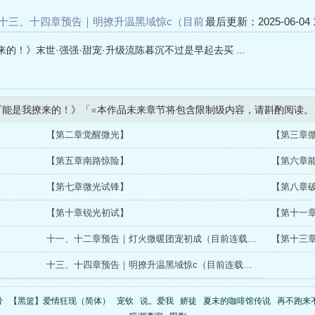
十三、十四章预告｜明撩升温黑域惊c（目前
最后更新：2025-06-04 1
二章，#十三、十四章将於明天早上8点更
！》末世·强强·甜宠·升级流陈暮沉不过是早起去买 ...
可能是我撩来的！》「※本作品未来章节将包含限制级内容，请斟酌阅读。
【第二章觉醒微光】
【第三章
【第五章南路惊险】
【第六章
【第七章微光试锋】
【第八章
【第十章锐光初试】
【第十一
十一、十二章预告｜灯火微暖团宠初成（目前连载至第十章，#十一、十二章将於下周二早上8点更新！）
【第十三
十三、十四章预告｜明撩升温黑域惊c（目前连载至第十二章，#十三、十四章将於明天早上8点更新！）
骨
【黑篮】爱情狂现（简体）
宠钦
说。爱我
娇徒
夏末的咖啡馆传说
再不跑来