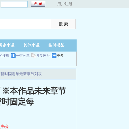
：
用户注册
历史小说
其他小说
临时书架
的搜狐
一键分享
复制网址
更多
前暂时固定每最新章节列表
「※本作品未来章节
暂时固定每
入书架