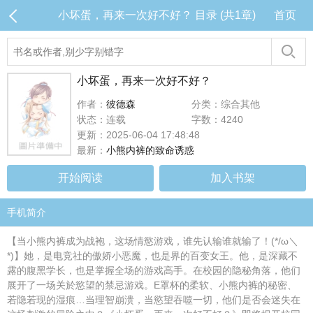
小坏蛋，再来一次好不好？ 目录 (共1章)
首页
小坏蛋，再来一次好不好？
作者：
彼德森
分类：综合其他
状态：连载
字数：4240
更新：2025-06-04 17:48:48
最新：
小熊内裤的致命诱惑
开始阅读
加入书架
手机简介
【当小熊内裤成为战袍，这场情慾游戏，谁先认输谁就输了！(*/ω＼
*)】她，是电竞社的傲娇小恶魔，也是界的百变女王。他，是深藏不
露的腹黑学长，也是掌握全场的游戏高手。在校园的隐秘角落，他们
展开了一场关於慾望的禁忌游戏。E罩杯的柔软、小熊内裤的秘密、
若隐若现的湿痕…当理智崩溃，当慾望吞噬一切，他们是否会迷失在