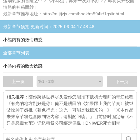
这场刺激的冒险之中？《小坏蛋，再来一次好不好？》即将揭开校园
情慾的神秘面纱！
最新章节推荐地址：http://m.jtjzjx.com/book/m594ir/1gxiir.html
最新章节预览 更新时间：2025-06-04 17:48:48
小熊内裤的致命诱惑
全部章节列表
小熊内裤的致命诱惑
上一页
下一页
相关推荐：
陪你跨越世界尽头
爱你怎能扣下扳机
命理师的奇幻旅程
《有光的地方刚好是你》
俺不是耕田的
《如果跟上我的节奏》
被继
父懆肿了嫩批
《暮色行光：这光，可能是我撩来的！》「※本作品
未来章节将包含限制级内容，请斟酌阅读。」目前暂时固定每
《不
只是恶毒女配》
记忆租赁公司
绑定偶像！
DNIWER死亡倒带