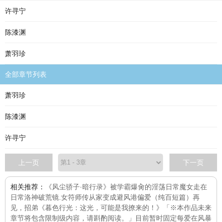
许寻宁
陈漆渊
萧羽珍
全部章节列表
萧羽珍
陈漆渊
许寻宁
上一页
下一页
相关推荐：
《风尘骄子·暗行录》
被学霸爆肏的淫荡日常
魔女走在
日常
洛神
破荒镜.女符师传
从家变成避风港
偏爱（纯百短篇）
再
见，招弟
《暮色行光：这光，可能是我撩来的！》「※本作品未来
章节将包含限制级内容，请斟酌阅读。」目前暂时固定每
爱在风暴