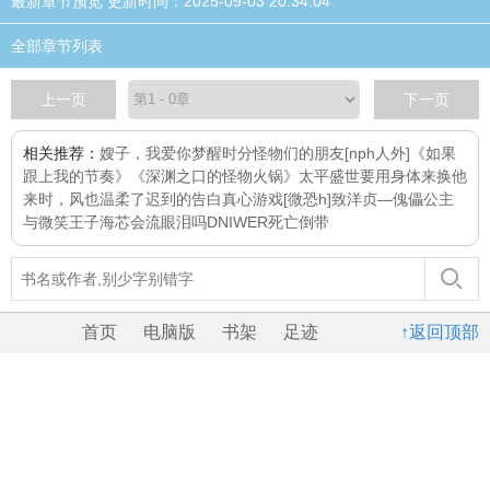
最新章节预览 更新时间：2025-09-03 20:34:04
全部章节列表
上一页
下一页
相关推荐：
嫂子，我爱你
梦醒时分
怪物们的朋友[nph人外]
《如果
跟上我的节奏》
《深渊之口的怪物火锅》
太平盛世要用身体来换
他
来时，风也温柔了
迟到的告白
真心游戏[微恐h]
致洋贞—傀儡公主
与微笑王子
海芯会流眼泪吗
DNIWER死亡倒带
首页
电脑版
书架
足迹
↑返回顶部