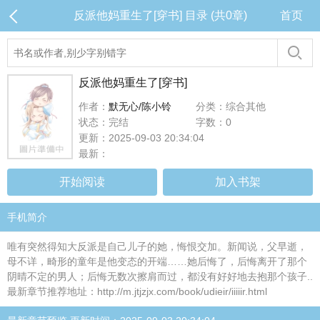
反派他妈重生了[穿书] 目录 (共0章)
首页
反派他妈重生了[穿书]
作者：
默无心/陈小铃
分类：综合其他
状态：完结
字数：0
更新：2025-09-03 20:34:04
最新：
开始阅读
加入书架
手机简介
唯有突然得知大反派是自己儿子的她，悔恨交加。新闻说，父早逝，
母不详，畸形的童年是他变态的开端……她后悔了，后悔离开了那个
阴晴不定的男人；后悔无数次擦肩而过，都没有好好地去抱那个孩子..
最新章节推荐地址：http://m.jtjzjx.com/book/udieir/iiiiir.html