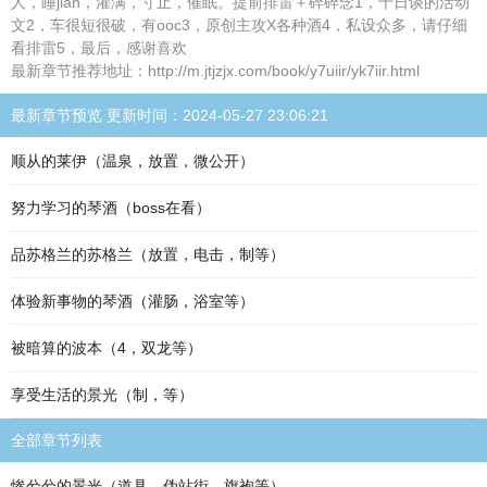
人，睡jian，灌满，寸止，催眠。提前排雷＋碎碎念1，十日谈的活动
文2，车很短很破，有ooc3，原创主攻X各种酒4，私设众多，请仔细
看排雷5，最后，感谢喜欢
最新章节推荐地址：http://m.jtjzjx.com/book/y7uiir/yk7iir.html
最新章节预览 更新时间：2024-05-27 23:06:21
顺从的莱伊（温泉，放置，微公开）
努力学习的琴酒（boss在看）
品苏格兰的苏格兰（放置，电击，制等）
体验新事物的琴酒（灌肠，浴室等）
被暗算的波本（4，双龙等）
享受生活的景光（制，等）
全部章节列表
惨兮兮的景光（道具，伪站街，旗袍等）