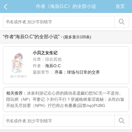
作者《海辰O.C》的全部小说
首页
“作者“海辰O.C”的全部小说” -
(最多显示100条)
小贝之女生记
分类：综合其他
作者：
海辰O.C
最新章节：
序幕：球场与日常的交界
相关推荐：
冰泉剑游记
左心房的跳动
圣遗孀幻想SC
无一不是你。
陪玩师（NP）
寻妻记:卜卦行不行？
穿越格林童话
诡秘：从吃白饭
开始
无尽掠爱（NPH）
拧巴癌
占有桑桑(囚禁/np)
PUBG