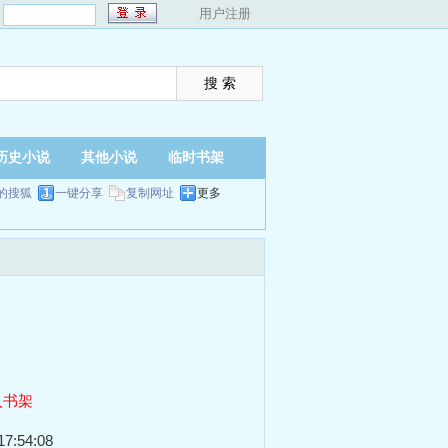
：
用户注册
历史小说
其他小说
临时书架
的搜狐
一键分享
复制网址
更多
入书架
7:54:08