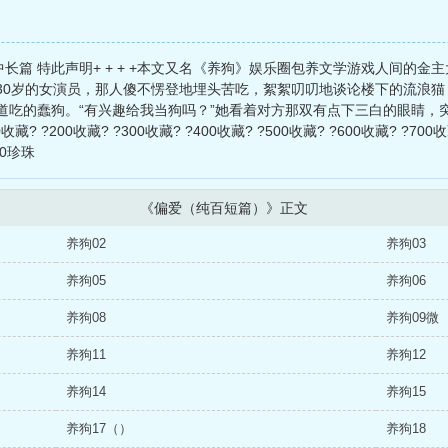
变成 中长篇 特此声明+ + + +本文又名《养狗》娱乐圈包养文学游戏人间的
30岁的女演员，那人傻不愣登地埋头苦吃，絮絮叨叨地谈论楼下的流浪猫
吃的蠢狗。“有兴趣给我当狗吗？”她看着对方那双有点下三白的眼睛，突
?200收藏? ?300收藏? ?400收藏? ?500收藏? ?600收藏? ?700收藏
00珍珠
《偏爱（纯百短篇）》正文
养狗02
养狗03
养狗05
养狗06
养狗08
养狗09微
养狗11
养狗12
养狗14
养狗15
养狗17（）
养狗18