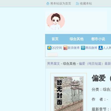
将本站设为首页
收藏本站
首页
综合其他
都市小说
QQ空间
新浪微博
腾讯微博
人人
男男腐文
- 综合其他 -
偏爱（纯百短篇）最新
偏爱
分类：综合
作 者：
-
最新章节：