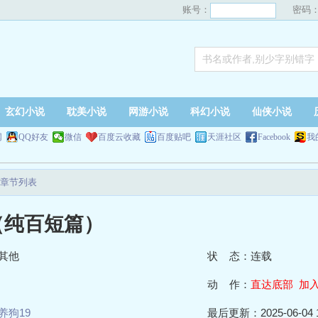
账号：
密码
玄幻小说
耽美小说
网游小说
科幻小说
仙侠小说
网
QQ好友
微信
百度云收藏
百度贴吧
天涯社区
Facebook
我
章节列表
（纯百短篇）
其他
状 态：连载
动 作：
直达底部
加
养狗19
最后更新：2025-06-04 1