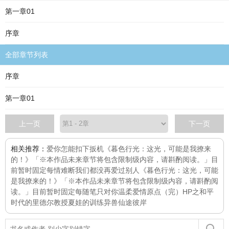
第一章01
序章
全部章节列表
序章
第一章01
上一页
下一页
相关推荐：
爱你怎能扣下扳机
《暮色行光：这光，可能是我撩来
的！》「※本作品未来章节将包含限制级内容，请斟酌阅读。」目
前暂时固定每
情难断
我们都没再爱过别人
《暮色行光：这光，可能
是我撩来的！》「※本作品未来章节将包含限制级内容，请斟酌阅
读。」目前暂时固定每
随笔
只对你温柔
爱情原点（完）
HP之和平
时代的里德尔教授
夏娃的训练
异兽仙途
彼岸