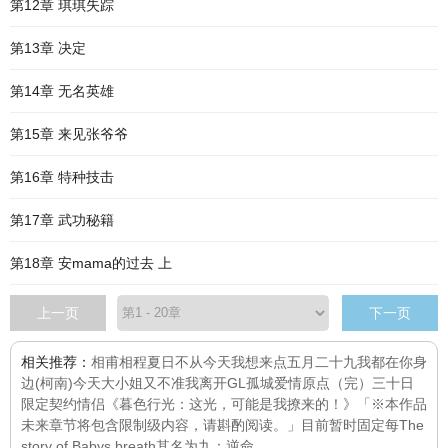
第12章 琪琪失踪
第13章 决定
第14章 无名英雄
第15章 来见张爷爷
第16章 特种技击
第17章 武功秘籍
第18章 安mama的过去 上
上一页
下一页
相关推荐：
相甫相程
夏日不从
今天我想来点
五月二十九
我都在你身
边
(柯南)今天大小姐又不准我离开GL
孤城
爱情原点（完）
三十日
限定契约情侣
《暮色行光：这光，可能是我撩来的！》「※本作品
未来章节将包含限制级内容，请斟酌阅读。」目前暂时固定每
The
story of Babys breath
其名为九：逆命