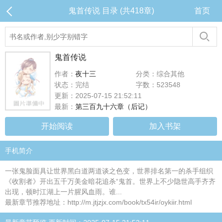
鬼首传说 目录 (共418章)
首页
鬼首传说
作者：
夜十三
分类：综合其他
状态：完结
字数：523548
更新：2025-07-15 21:52:11
最新：
第三百九十六章（后记）
开始阅读
加入书架
手机简介
一张鬼脸面具让世界黑白道两道谈之色变，世界排名第一的杀手组织
《收割者》开出五千万美金暗花追杀“鬼首。世界上不少隐世高手齐齐
出现，顿时江湖上一片腥风血雨。谁...
最新章节推荐地址：http://m.jtjzjx.com/book/tx54ir/oykiir.html