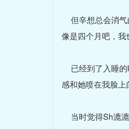
但辛想总会消气的
像是四个月吧，我
已经到了入睡的时
感和她喷在我脸上
当时觉得Sh漉漉