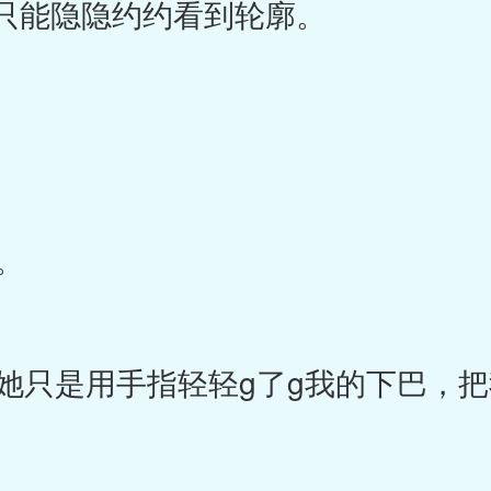
只能隐隐约约看到轮廓。
。
只是用手指轻轻g了g我的下巴，把