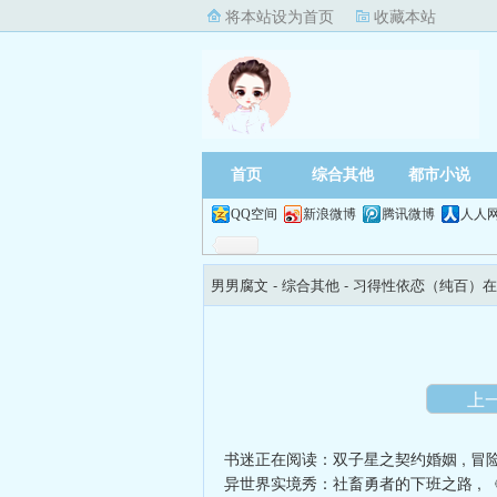
将本站设为首页
收藏本站
首页
综合其他
都市小说
QQ空间
新浪微博
腾讯微博
人人
男男腐文
- 综合其他 -
习得性依恋（纯百）在
上
书迷正在阅读：
双子星之契约婚姻
,
冒
异世界实境秀：社畜勇者的下班之路
,