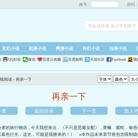
账号：
密码
玄幻小说
耽美小说
网游小说
科幻小说
仙侠小说
网
QQ好友
微信
百度云收藏
百度贴吧
天涯社区
Facebook
我
线阅读
- 再亲一下
再亲一下
一章
返回目录
下一页
加入
险者的旅行物语
,
今天我想来点
,
《不只是恶毒女配》
,
青蛾．紫蛇．银燕
《暮色行光：这光，可能是我撩来的！》「※本作品未来章节将包含限制