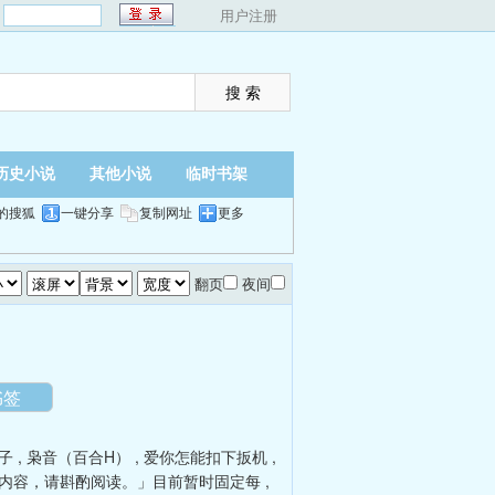
：
用户注册
历史小说
其他小说
临时书架
的搜狐
一键分享
复制网址
更多
翻页
夜间
书签
子
,
枭音（百合H）
,
爱你怎能扣下扳机
,
级内容，请斟酌阅读。」目前暂时固定每
,